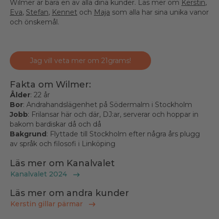
Wilmer är bara en av alla dina kunder. Läs mer om
Kerstin
,
Eva
,
Stefan
,
Kennet
och
Maja
som alla har sina unika vanor
och önskemål.
Jag vill veta mer om 21grams!
Fakta om Wilmer:
Ålder
: 22 år
Bor
: Andrahandslägenhet på Södermalm i Stockholm
Jobb
: Frilansar här och där, DJ:ar, serverar och hoppar in
bakom bardiskar då och då
Bakgrund
: Flyttade till Stockholm efter några års plugg
av språk och filosofi i Linköping
Läs mer om Kanalvalet
Kanalvalet 2024
Läs mer om andra kunder
Kerstin gillar pärmar