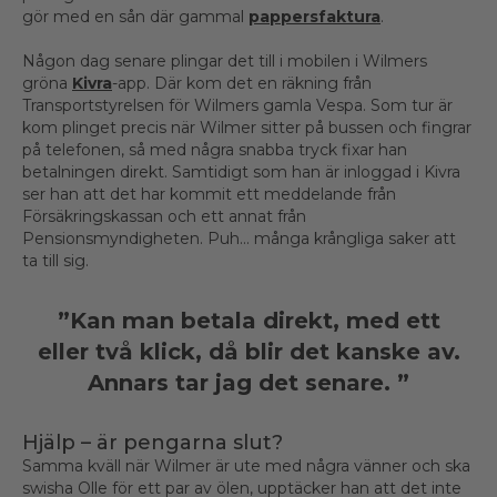
gör med en sån där gammal
pappersfaktura
.
Någon dag senare plingar det till i mobilen i Wilmers
gröna
Kivra
-app. Där kom det en räkning från
Transportstyrelsen för Wilmers gamla Vespa. Som tur är
kom plinget precis när Wilmer sitter på bussen och fingrar
på telefonen, så med några snabba tryck fixar han
betalningen direkt. Samtidigt som han är inloggad i Kivra
ser han att det har kommit ett meddelande från
Försäkringskassan och ett annat från
Pensionsmyndigheten. Puh… många krångliga saker att
ta till sig.
”Kan man betala direkt, med ett
eller två klick, då blir det kanske av.
Annars tar jag det senare. ”
Hjälp – är pengarna slut?
Samma kväll när Wilmer är ute med några vänner och ska
swisha Olle för ett par av ölen, upptäcker han att det inte