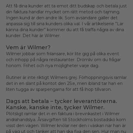
Att få dina kunder att ta emot ditt budskap och betala just
din faktura handlar mycket om rätt metod och tajming.
Ingen kund är den andre lik. Som avsändare gäller det
anpassa sig till sina kunders olika val. I vår artikelserie ”Lär
känna dina kunder” kommer du att få träffa några av dina
kunder. Det här är Wilmer.
Vem är Wilmer?
Wilmer jobbar som frilansare, kör lite gig på olika event
och inhopp på några restauranter. Drömliv om du frågar
honom. Frihet och nya möjligheter varje dag.
Rutiner är inte riktigt Wilmers grej. Förhoppningsvis ramlar
det in en slant på kontot den 25:e, men ibland tar han en
liten tugga av sparpengarna för att få ihop tillvaron.
Dags att betala – tycker leverantörerna.
Kanske, kanske inte, tycker Wilmer.
Plötsligt ramlar det in en faktura i brevinkastet i Wilmer
andrahandslya. Årsavgiften till Stockholms bostadskö kom
visst den vägen. Wilmer knölar ner den i väskan när han är
på väg ut och tänker att han ska fixa den sen. Hur man nu