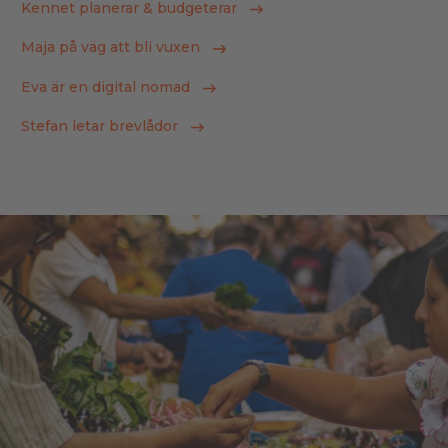
Kennet planerar & budgeterar
Maja på väg att bli vuxen
Eva är en digital nomad
Stefan letar brevlådor