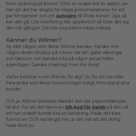
finns täckning på kontot. Efter en snabb koll av saldot, ser
han att det har dragits för några prenumerationer för ett
par filmtjänster och ett
autogiro
till Röda Korset. Jaja, så
kan det gå. Lite överföring från sparkontot så löste det sig
den här gången. Det blir nog bättre nästa månad.
Känner du Wilmer?
Ja, eller någon som liknar Wilmer kanske. Kanske inte
någon direkt struktur på rutiner när det gäller räkningar
och fakturor, och kanske inte på något annat heller
egentligen. Ganska charmigt men lite rörigt.
Varför berättar vi om Wilmer för dig? Jo, för att han eller
flera andra som liknar honom högst troligt finns bland dina
kunder.
Och ja, Wilmer betalade faktiskt den där pappersfakturan
till slut. För att det fanns en
QR-kod för Swish
på den, så
att han snabbt kunde fixa sin betalning. Hade det bara
funnits en OCR-rad längst ner, är det risk att det aldrig
hade blivit av.