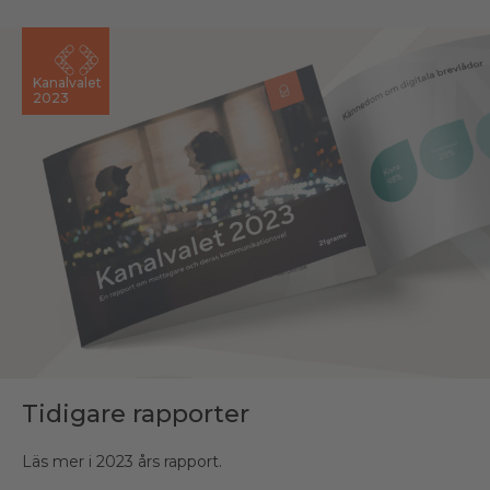
Kanalvalet
Kanalvalet
2023
2022
Tidigare rapporter
Tidigare rapporter
Läs mer i 2023 års rapport.
Läs mer i 2022 års rapport.