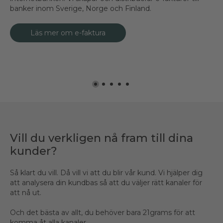
banker inom Sverige, Norge och Finland.
till alla tillgängliga digitala brevlådor där dina kunder finns.
dokument och säkerställer att de hamnar hos dina kunder,
privatkunder.
sekunden när kunderna ska nås av din kommunikation.
oavsett var i Norden de befinner sig.
Läs mer om e-faktura
Läs mer om digitala brevlådor
Läs mer om e-post
Läs mer om SMS
Läs mer om fysiska brev
Vill du verkligen nå fram till dina
kunder?
Så klart du vill. Då vill vi att du blir vår kund. Vi hjälper dig
att analysera din kundbas så att du väljer rätt kanaler för
att nå ut.
Och det bästa av allt, du behöver bara 21grams för att
komma åt alla kanaler.