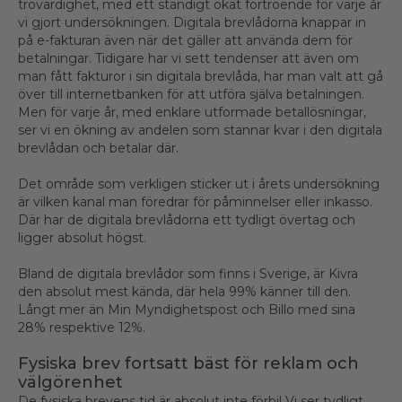
trovärdighet, med ett ständigt ökat förtroende för varje år
vi gjort undersökningen. Digitala brevlådorna knappar in
på e-fakturan även när det gäller att använda dem för
betalningar. Tidigare har vi sett tendenser att även om
man fått fakturor i sin digitala brevlåda, har man valt att gå
över till internetbanken för att utföra själva betalningen.
Men för varje år, med enklare utformade betallösningar,
ser vi en ökning av andelen som stannar kvar i den digitala
brevlådan och betalar där.
Det område som verkligen sticker ut i årets undersökning
är vilken kanal man föredrar för påminnelser eller inkasso.
Där har de digitala brevlådorna ett tydligt övertag och
ligger absolut högst.
Bland de digitala brevlådor som finns i Sverige, är Kivra
den absolut mest kända, där hela 99% känner till den.
Långt mer än Min Myndighetspost och Billo med sina
28% respektive 12%.
Fysiska brev fortsatt bäst för reklam och
välgörenhet
De fysiska brevens tid är absolut inte förbi! Vi ser tydligt