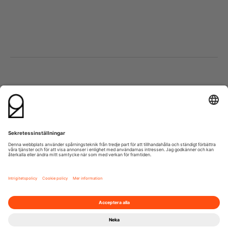
Besök oss
Kontakta oss
Lumaparksvägen 9
info@21grams.com
120 31 Stockholm
+46 8 600 37 21