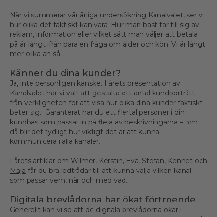
När vi summerar vår årliga undersökning Kanalvalet, ser vi
hur olika det faktiskt kan vara. Hur man bäst tar till sig av
reklam, information eller vilket sätt man väljer att betala
på är långt ifrån bara en fråga om ålder och kön. Vi är långt
mer olika än så.
Känner du dina kunder?
Ja, inte personligen kanske. I årets presentation av
Kanalvalet har vi valt att gestalta ett antal kundporträtt
från verkligheten för att visa hur olika dina kunder faktiskt
beter sig. Garanterat har du ett flertal personer i din
kundbas som passar in på flera av beskrivningarna – och
då blir det tydligt hur viktigt det är att kunna
kommunicera i alla kanaler.
I årets artiklar om
Wilmer
,
Kerstin
,
Eva
,
Stefan
,
Kennet
och
Maja
får du bra ledtrådar till att kunna välja vilken kanal
som passar vem, när och med vad.
Digitala brevlådorna har ökat förtroende
Generellt kan vi se att de digitala brevlådorna ökar i