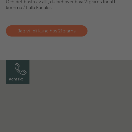
Och det bästa av allt, du behöver bara 21grams för att
komma åt alla kanaler.
Jag vill bli kund hos 21grams
Kontakt
Kontakt
Kontakt
Kontakt
Kontakt
Kontakt
Kontakt
Kontakt