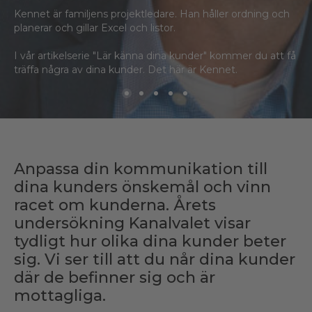
Kennet är familjens projektledare. Han håller ordning och
planerar och gillar Excel och listor.
I vår artikelserie "Lär känna dina kunder" kommer du att få
träffa några av dina kunder. Det här är Kennet.
Anpassa din kommunikation till
dina kunders önskemål och vinn
racet om kunderna. Årets
undersökning Kanalvalet visar
tydligt hur olika dina kunder beter
sig. Vi ser till att du når dina kunder
där de befinner sig och är
mottagliga.