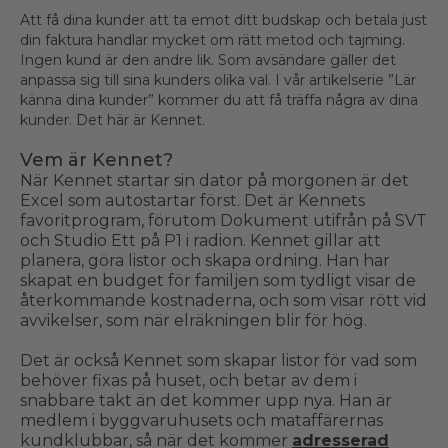
Att få dina kunder att ta emot ditt budskap och betala just
din faktura handlar mycket om rätt metod och tajming.
Ingen kund är den andre lik. Som avsändare gäller det
anpassa sig till sina kunders olika val. I vår artikelserie ”Lär
känna dina kunder” kommer du att få träffa några av dina
kunder. Det här är Kennet.
Vem är Kennet?
När Kennet startar sin dator på morgonen är det
Excel som autostartar först. Det är Kennets
favoritprogram, förutom Dokument utifrån på SVT
och Studio Ett på P1 i radion. Kennet gillar att
planera, göra listor och skapa ordning. Han har
skapat en budget för familjen som tydligt visar de
återkommande kostnaderna, och som visar rött vid
avvikelser, som när elräkningen blir för hög.
Det är också Kennet som skapar listor för vad som
behöver fixas på huset, och betar av dem i
snabbare takt än det kommer upp nya. Han är
medlem i byggvaruhusets och mataffärernas
kundklubbar, så när det kommer
adresserad