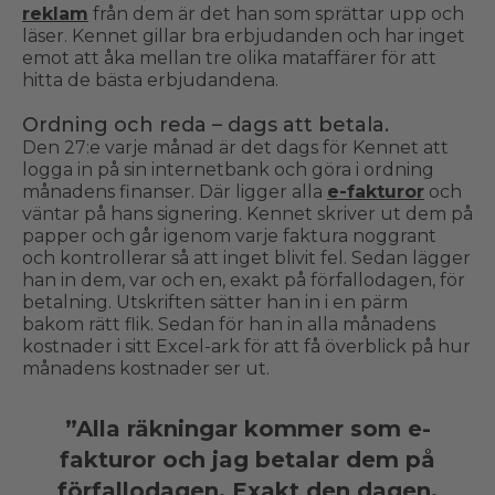
reklam
från dem är det han som sprättar upp och
läser. Kennet gillar bra erbjudanden och har inget
emot att åka mellan tre olika mataffärer för att
hitta de bästa erbjudandena.
Ordning och reda – dags att betala.
Den 27:e varje månad är det dags för Kennet att
logga in på sin internetbank och göra i ordning
månadens finanser. Där ligger alla
e-fakturor
och
väntar på hans signering. Kennet skriver ut dem på
papper och går igenom varje faktura noggrant
och kontrollerar så att inget blivit fel. Sedan lägger
han in dem, var och en, exakt på förfallodagen, för
betalning. Utskriften sätter han in i en pärm
bakom rätt flik. Sedan för han in alla månadens
kostnader i sitt Excel-ark för att få överblick på hur
månadens kostnader ser ut.
”Alla räkningar kommer som e-
fakturor och jag betalar dem på
förfallodagen. Exakt den dagen,