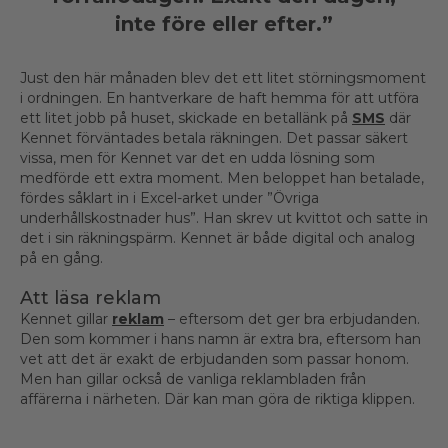
inte före eller efter.”
Just den här månaden blev det ett litet störningsmoment
i ordningen. En hantverkare de haft hemma för att utföra
ett litet jobb på huset, skickade en betallänk på
SMS
där
Kennet förväntades betala räkningen. Det passar säkert
vissa, men för Kennet var det en udda lösning som
medförde ett extra moment. Men beloppet han betalade,
fördes såklart in i Excel-arket under ”Övriga
underhållskostnader hus”. Han skrev ut kvittot och satte in
det i sin räkningspärm. Kennet är både digital och analog
på en gång.
Att läsa reklam
Kennet gillar
reklam
– eftersom det ger bra erbjudanden.
Den som kommer i hans namn är extra bra, eftersom han
vet att det är exakt de erbjudanden som passar honom.
Men han gillar också de vanliga reklambladen från
affärerna i närheten. Där kan man göra de riktiga klippen.