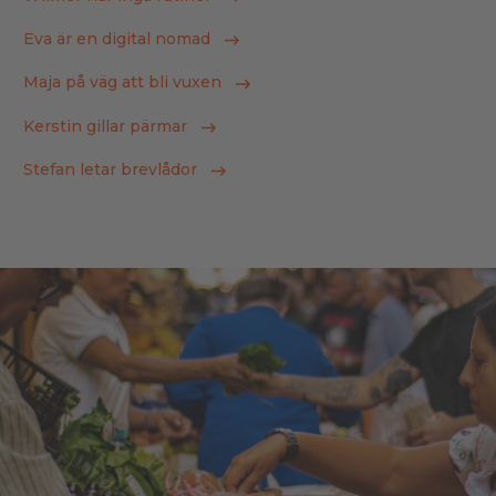
Eva är en digital nomad
Maja på väg att bli vuxen
Kerstin gillar pärmar
Stefan letar brevlådor