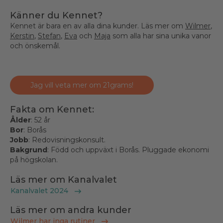
Känner du Kennet?
Kennet är bara en av alla dina kunder. Läs mer om
Wilmer
,
Kerstin
,
Stefan
,
Eva
och
Maja
som alla har sina unika vanor
och önskemål.
Jag vill veta mer om 21grams!
Fakta om Kennet:
Ålder
: 52 år
Bor
: Borås
Jobb
: Redovisningskonsult.
Bakgrund
: Född och uppväxt i Borås. Pluggade ekonomi
på högskolan.
Läs mer om Kanalvalet
Kanalvalet 2024
Läs mer om andra kunder
Wilmer har inga rutiner