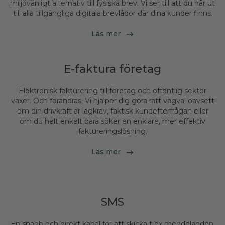
miljövänligt alternativ till fysiska brev. Vi ser till att du når ut
till alla tillgängliga digitala brevlådor där dina kunder finns.
Läs mer
E-faktura företag
Elektronisk fakturering till företag och offentlig sektor
växer. Och förändras. Vi hjälper dig göra rätt vägval oavsett
om din drivkraft är lagkrav, faktisk kundefterfrågan eller
om du helt enkelt bara söker en enklare, mer effektiv
faktureringslösning.
Läs mer
SMS
En snabb och direkt kanal för att skicka t ex meddelanden,