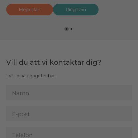
Mejla Dan
Mejla Håkan
Ring Dan
Ring Håkan
Vill du att vi kontaktar dig?
Fyll i dina uppgifter här.