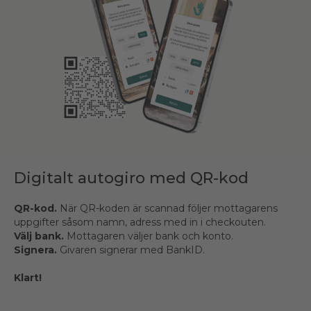
Digitalt autogiro med QR-kod
Digitalt autogiro med QR-kod
QR-kod.
QR-kod.
När QR-koden är scannad följer mottagarens
När QR-koden är scannad följer mottagarens
uppgifter såsom namn, adress med in i checkouten.
uppgifter såsom namn, adress med in i checkouten.
Välj bank.
Välj bank.
Mottagaren väljer bank och konto.
Mottagaren väljer bank och konto.
Signera.
Signera.
Givaren signerar med BankID.
Givaren signerar med BankID.
Klart!
Klart!