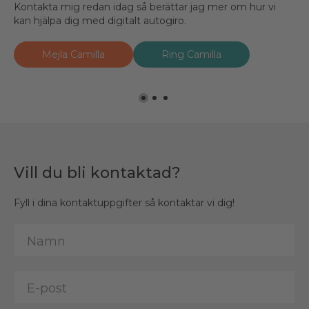
Kontakta mig redan idag så berättar jag mer om hur vi
Kontakta mig redan idag så berättar jag mer om hur vi
Kontakta mig redan idag så berättar jag mer om hur vi
kan hjälpa dig med digitalt autogiro.
kan hjälpa dig med digitalt autogiro.
kan hjälpa dig med digitalt autogiro.
Mejla Camilla
Mejla Andreas
Mejla David
Ring David
Ring Camilla
Ring Andreas
Vill du bli kontaktad?
Fyll i dina kontaktuppgifter så kontaktar vi dig!