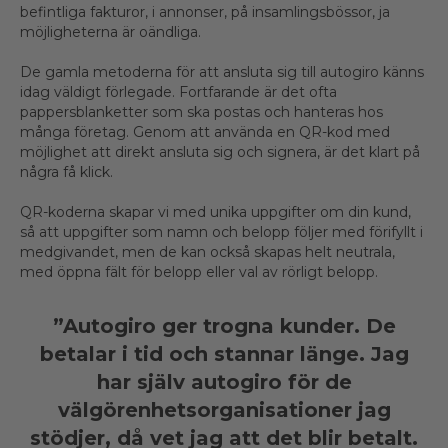
befintliga fakturor, i annonser, på insamlingsbössor, ja
möjligheterna är oändliga.
De gamla metoderna för att ansluta sig till autogiro känns
idag väldigt förlegade. Fortfarande är det ofta
pappersblanketter som ska postas och hanteras hos
många företag. Genom att använda en QR-kod med
möjlighet att direkt ansluta sig och signera, är det klart på
några få klick.
QR-koderna skapar vi med unika uppgifter om din kund,
så att uppgifter som namn och belopp följer med förifyllt i
medgivandet, men de kan också skapas helt neutrala,
med öppna fält för belopp eller val av rörligt belopp.
”Autogiro ger trogna kunder. De
betalar i tid och stannar länge. Jag
har själv autogiro för de
välgörenhetsorganisationer jag
stödjer, då vet jag att det blir betalt.