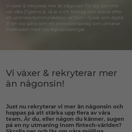
Vi växer & rekryterar mer än någonsin! För dig som inte
vet vilka 21grams är, så är vi ett företag som strävar efter
att optimera kommunikation i all form – fysisk som digital.
Vi ser oss själva som ett innovationsbolag som utmanar
marknaden med nya digitala lösningar.
Vi växer & rekryterar mer
än någonsin!
Just nu rekryterar vi mer än någonsin och
hoppas på att stärka upp flera av våra
team. Är du, eller någon du känner, sugen
på en ny utmaning inom fintech-världen?
Skrolla ner och läs om våra möjliga