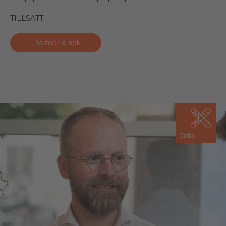
TILLSATT
Läs mer & sök
Jobb