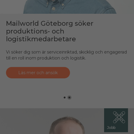
Mailworld söker Maskinoperatör
Mailworld Göteborg söker
produktions- och
Vill du jobba med drift och underhåll av brev- och
logistikmedarbetare
paketsortering?
Vi söker dig som är serviceinriktad, skicklig och engagerad
Läs mer & sök
till en roll inom produktion och logistik.
Läs mer och ansök
Jobb