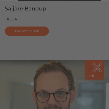
Säljare Banqup
TILLSATT
Läs mer & sök
Jobb