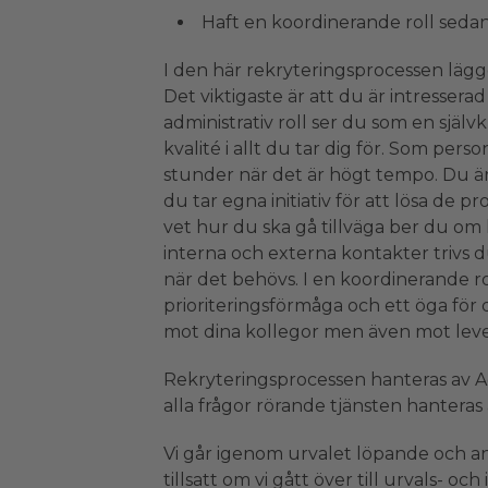
Haft en koordinerande roll sedan
I den här rekryteringsprocessen lägge
Det viktigaste är att du är intressera
administrativ roll ser du som en själ
kvalité i allt du tar dig för. Som pers
stunder när det är högt tempo. Du är 
du tar egna initiativ för att lösa de 
vet hur du ska gå tillväga ber du o
interna och externa kontakter trivs du 
när det behövs. I en koordinerande ro
prioriteringsförmåga och ett öga för 
mot dina kollegor men även mot leve
Rekryteringsprocessen hanteras av 
alla frågor rörande tjänsten hantera
Vi går igenom urvalet löpande och a
tillsatt om vi gått över till urvals- och