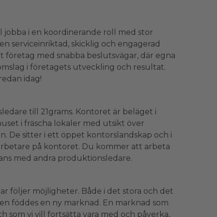
ll jobba i en koordinerande roll med stor
en serviceinriktad, skicklig och engagerad
ett företag med snabba beslutsvägar, där egna
nomslag i företagets utveckling och resultat.
redan idag!
dare till 21grams. Kontoret är beläget i
et i fräscha lokaler med utsikt över
e sitter i ett öppet kontorslandskap och i
arbetare på kontoret. Du kommer att arbeta
mans med andra produktionsledare.
 följer möjligheter. Både i det stora och det
Posten föddes en ny marknad. En marknad som
h som vi vill fortsätta vara med och påverka,