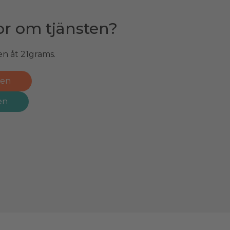
or om tjänsten?
or om tjänsten?
en åt 21grams.
 är chef för gruppen.
ren
Ring Patrik
en