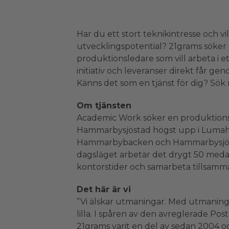
Har du ett stort teknikintresse och vi
utvecklingspotential? 21grams söker 
produktionsledare som vill arbeta i 
initiativ och leveranser direkt får ge
Känns det som en tjänst för dig? Sök 
Om tjänsten
Academic Work söker en produktionsle
Hammarbysjöstad högst upp i Lumahus
Hammarbybacken och Hammarbysjön. D
dagsläget arbetar det drygt 50 med
kontorstider och samarbeta tillsam
Det här är vi
”Vi älskar utmaningar. Med utmaningar
lilla. I spåren av den avreglerade 
21grams varit en del av sedan 2004 oc