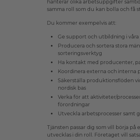
hanterar olika arbetsuppgifter samtid
samma roll som du kan bolla och få st
Du kommer exempelvis att:
Ge support och utbildning i våra
Producera och sortera stora män
sorteringsverktyg
Ha kontakt med producenter, p
Koordinera externa och interna 
Säkerställa produktionsflöden 
nordisk bas
Verka för att aktiviteter/process
förordningar
Utveckla arbetsprocesser samt g
Tjänsten passar dig som vill börja på 
utvecklas i din roll. Företaget vill sat