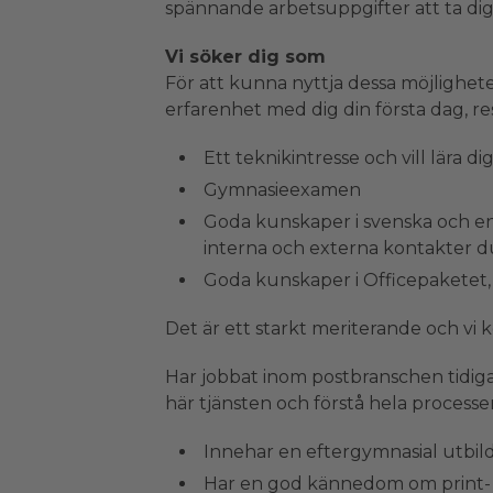
spännande arbetsuppgifter att ta dig
Vi söker dig som
För att kunna nyttja dessa möjlighe
erfarenhet med dig din första dag, r
Ett teknikintresse och vill lära 
Gymnasieexamen
Goda kunskaper i svenska och enge
interna och externa kontakter d
Goda kunskaper i Officepaketet, 
Det är ett starkt meriterande och vi
Har jobbat inom postbranschen tidi
här tjänsten och förstå hela processe
Innehar en eftergymnasial utbild
Har en god kännedom om print-