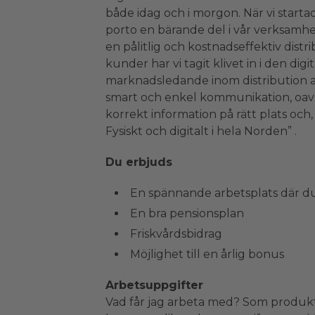
både idag och i morgon. När vi starta
porto en bärande del i vår verksamhet
en pålitlig och kostnadseffektiv distr
kunder har vi tagit klivet in i den dig
marknadsledande inom distribution av
smart och enkel kommunikation, oavs
korrekt information på rätt plats och,
Fysiskt och digitalt i hela Norden” .
Du erbjuds
En spännande arbetsplats där du 
En bra pensionsplan
Friskvårdsbidrag
Möjlighet till en årlig bonus
Arbetsuppgifter
Vad får jag arbeta med? Som produkt