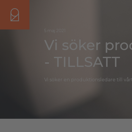
5 maj 2021
Vi söker pr
- TILLSATT
Vi söker en produktionsledare till v