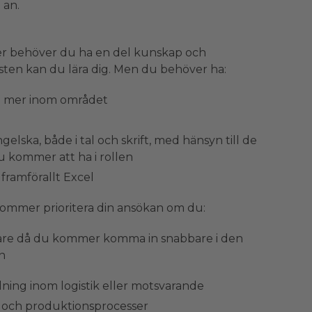
 an.
ter behöver du ha en del kunskap och
esten kan du lära dig. Men du behöver ha:
dig mer inom området
lska, både i tal och skrift, med hänsyn till de
u kommer att ha i rollen
framförallt Excel
 kommer prioritera din ansökan om du:
gare då du kommer komma in snabbare i den
n
ning inom logistik eller motsvarande
 och produktionsprocesser