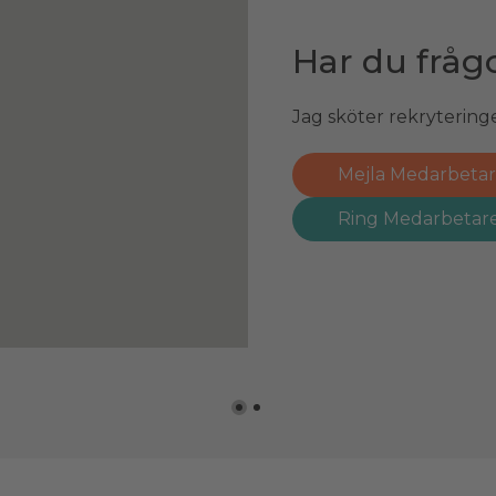
Har du fråg
Har du fråg
Jag sköter rekrytering
Hör av dig till mig. Jag
Mejla Medarbeta
Mejla Patrik
Ring Medarbetar