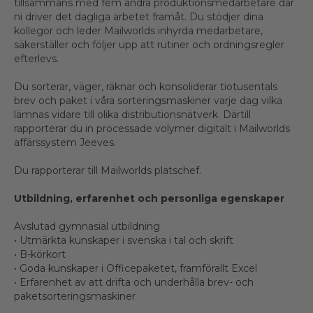
tillsammans med fem andra produktionsmedarbetare där
ni driver det dagliga arbetet framåt. Du stödjer dina
kollegor och leder Mailworlds inhyrda medarbetare,
säkerställer och följer upp att rutiner och ordningsregler
efterlevs.
Du sorterar, väger, räknar och konsoliderar tiotusentals
brev och paket i våra sorteringsmaskiner varje dag vilka
lämnas vidare till olika distributionsnätverk. Därtill
rapporterar du in processade volymer digitalt i Mailworlds
affärssystem Jeeves.
Du rapporterar till Mailworlds platschef.
Utbildning, erfarenhet och personliga egenskaper
Avslutad gymnasial utbildning
• Utmärkta kunskaper i svenska i tal och skrift
• B-körkort
• Goda kunskaper i Officepaketet, framförallt Excel
• Erfarenhet av att drifta och underhålla brev- och
paketsorteringsmaskiner