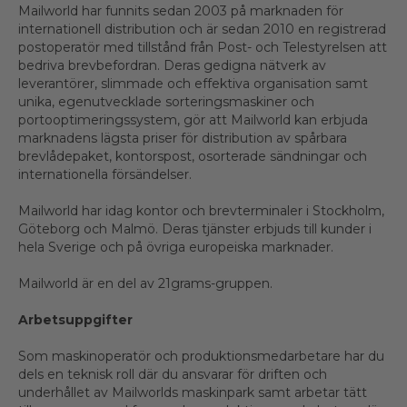
Mailworld har funnits sedan 2003 på marknaden för
internationell distribution och är sedan 2010 en registrerad
postoperatör med tillstånd från Post- och Telestyrelsen att
bedriva brevbefordran. Deras gedigna nätverk av
leverantörer, slimmade och effektiva organisation samt
unika, egenutvecklade sorteringsmaskiner och
portooptimeringssystem, gör att Mailworld kan erbjuda
marknadens lägsta priser för distribution av spårbara
brevlådepaket, kontorspost, osorterade sändningar och
internationella försändelser.
Mailworld har idag kontor och brevterminaler i Stockholm,
Göteborg och Malmö. Deras tjänster erbjuds till kunder i
hela Sverige och på övriga europeiska marknader.
Mailworld är en del av 21grams-gruppen.
Arbetsuppgifter
Som maskinoperatör och produktionsmedarbetare har du
dels en teknisk roll där du ansvarar för driften och
underhållet av Mailworlds maskinpark samt arbetar tätt