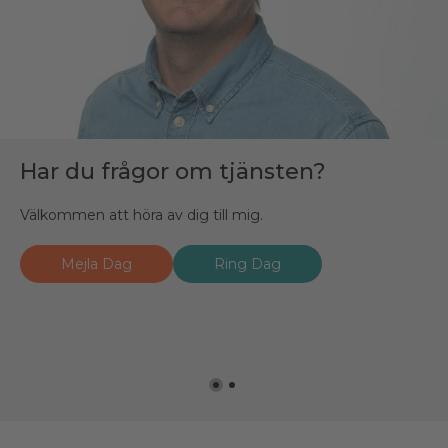
Har du frågor om tjänsten?
Fråga mig!
Välkommen att höra av dig till mig.
Jag heter Julia Dahl och är ansvarig rekryterare hos
Bravura för den här tjänsten.
Mejla Dag
Ring Dag
Mejla Medarbetaren
Ring Medarbetaren