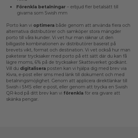
Förenkla betalningar
– erbjud fler betalsätt till
givarna som Swish mm
Porto kan vi
optimera
både genom att använda flera och
alternativa distributörer och samköper stora mängder
porto till våra kunder. Vi vet hur man räknar ut den
billigaste kombinationen av distributörer baserat på
brevets vikt, format och destination. Vi vet också hur man
paketerar trycksaker med porto på ett sätt där du kan få
lägre moms, 6% på de trycksaker Skatteverket godkänt.
Vill du
digitalisera
posten kan vi hjälpa dig med brev via
Kivra, e-post eller sms med länk till dokument och med
betalningsmöjlighet. Genom att applicera direktlänkar till
Swish i SMS eller e-post, eller genom att trycka en Swish
QR-kod på ditt brev kan vi
förenkla
för era givare att
skänka pengar.