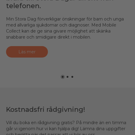
telefonen.
vaccinerade.
Skillnaden mellan att hjälpa ett barn i nöd och att inte göra
det kan vara något så enkelt som att slippa skriva in ett
Min Stora Dag förverkligar önskningar för barn och unga
Att spara 10 öre på varje brev låter kanske inte så mycket.
OCR-nummer. Med en unik printad QR-kod för Swish blir
med allvarliga sjukdomar och diagnoser. Med Mobile
Men skickar man 350 000 stycken så blir det en hel del. 17
det ännu enklare att skänka pengar.
Collect kan de ge sina givare möjlighet att skänka
000 doser mässlingsvaccin närmare bestämt.
snabbare och smidigare direkt i mobilen.
Läs mer
Läs mer
Läs mer
Kostnadsfri rådgivning!
Vill du boka en rådgivning gratis? På mindre än en timma
går vi igenom hur vi kan hjälpa dig! Lämna dina uppgifter
och berätta när det passar att vi hör av oss.