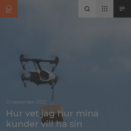
20 september 2022
Hur vet jag hur mina
kunder vill ha sin