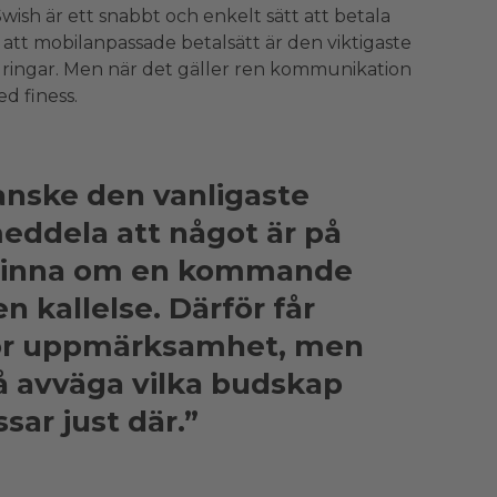
 Swish är ett snabbt och enkelt sätt att betala
 att mobilanpassade betalsätt är den viktigaste
fordringar. Men när det gäller ren kommunikation
d finess.
anske den vanligaste
meddela att något är på
minna om en kommande
n kallelse. Därför får
or uppmärksamhet, men
 avväga vilka budskap
sar just där.”