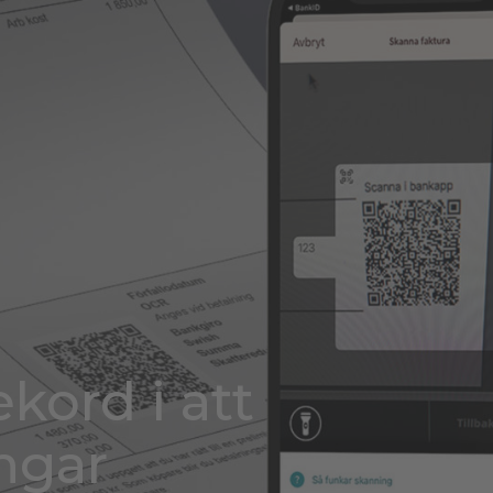
kord i att
ngar