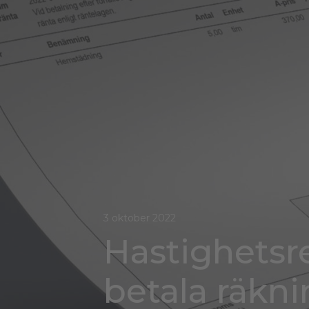
3 oktober 2022
Hastighetsre
betala räkni