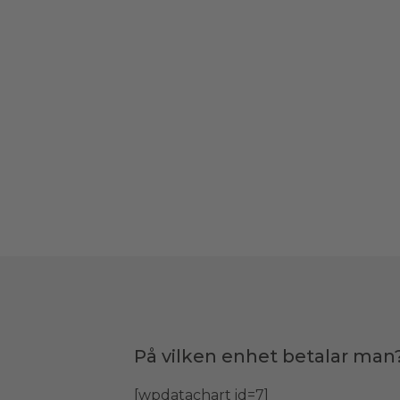
På vilken enhet betalar man
[wpdatachart id=7]