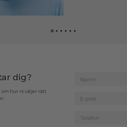
tar dig?
 om hur ni väljer rätt
r.