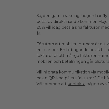
Så, den gamla räkningshögen har flyt
betas av direkt när de kommer. Majo
20% vill idag betala sina fakturor med
år.
Förutom att mobilen numera är ett vik
en scanner. En bidragande orsak till
fakturor är att många fakturor nume
mobilen och betalningen går blixtsn
Vill ni prata kommunikation via mobile
ha en QR-kod på era fakturor? De här
Välkommen att
kontakta
någon av vår