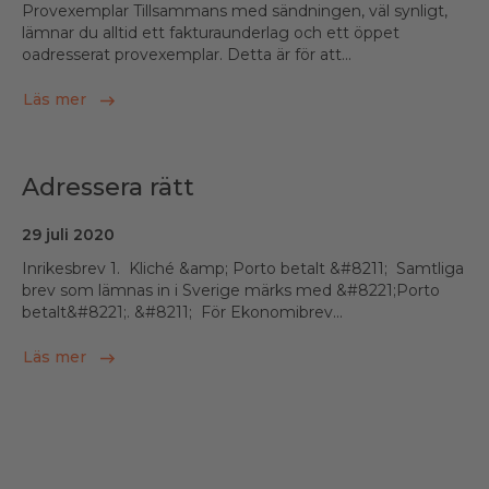
Provexemplar Tillsammans med sändningen, väl synligt,
lämnar du alltid ett fakturaunderlag och ett öppet
oadresserat provexemplar. Detta är för att...
Läs mer
Adressera rätt
29 juli 2020
Inrikesbrev 1. Kliché &amp; Porto betalt &#8211; Samtliga
brev som lämnas in i Sverige märks med &#8221;Porto
betalt&#8221;. &#8211; För Ekonomibrev...
Läs mer