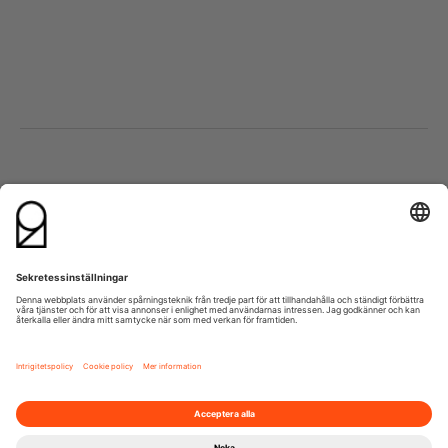
Besök oss
Kontakta oss
Lumaparksvägen 9
info@21grams.com
120 31 Stockholm
+46 8 600 37 21