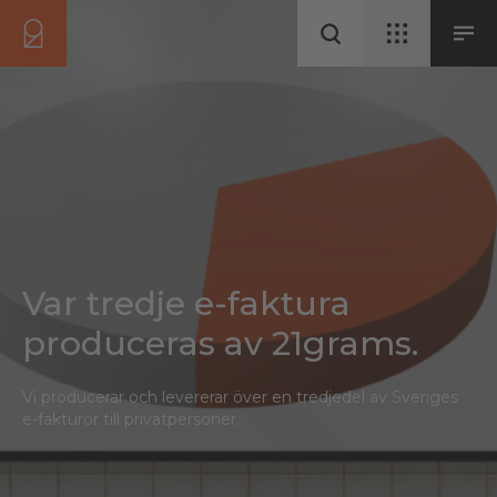
Var tredje e-faktura
produceras av 21grams.
Vi producerar och levererar över en tredjedel av Sveriges
e-fakturor till privatpersoner.