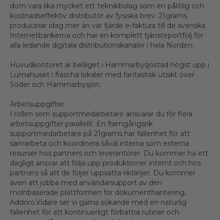
dom vara lika mycket ett teknikbolag som en pålitlig och
kostnadseffektiv distributör av fysiska brev. 21grams
producerar idag mer än var fjärde e-faktura till de svenska
Internetbankerna och har en komplett tjänsteportfölj för
alla ledande digitala distributionskanaler i hela Norden.
Huvudkontoret är beläget i Hammarbysjöstad högst upp i
Lumahuset i fräscha lokaler med fantastisk utsikt över
Söder och Hammarbysjön.
Arbetsuppgifter
I rollen som supportmedarbetare ansvarar du för flera
arbetsuppgifter parallellt. En framgångsrik
supportmedarbetare på 21grams har fallenhet för att
samarbeta och koordinera såväl interna som externa
resurser hos partners och leverantörer. Du kommer ha ett
dagligt ansvar att följa upp produktioner internt och hos
partners så att de följer uppsatta riktlinjer. Du kommer
även att jobba med användarsupport av den
molnbaserade plattformen för dokumenthantering,
Addoro.Vidare ser vi gärna sökande med en naturlig
fallenhet för att kontinuerligt förbättra rutiner och