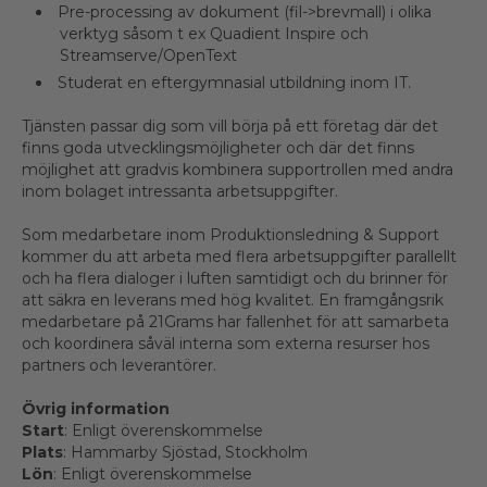
Pre-processing av dokument (fil->brevmall) i olika
verktyg såsom t ex Quadient Inspire och
Streamserve/OpenText
Studerat en eftergymnasial utbildning inom IT.
Tjänsten passar dig som vill börja på ett företag där det
finns goda utvecklingsmöjligheter och där det finns
möjlighet att gradvis kombinera supportrollen med andra
inom bolaget intressanta arbetsuppgifter.
Som medarbetare inom Produktionsledning & Support
kommer du att arbeta med flera arbetsuppgifter parallellt
och ha flera dialoger i luften samtidigt och du brinner för
att säkra en leverans med hög kvalitet. En framgångsrik
medarbetare på 21Grams har fallenhet för att samarbeta
och koordinera såväl interna som externa resurser hos
partners och leverantörer.
Övrig information
Start
: Enligt överenskommelse
Plats
: Hammarby Sjöstad, Stockholm
Lön
: Enligt överenskommelse