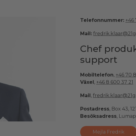
Telefonnummer:
+46 
Mail:
fredrik.klaar@21
Chef produk
support
Mobiltelefon
,
+46 70 8
Växel
,
+46 8 600 37 21
Mail
,
fredrik.klaar@21
Postadress
, Box 43, 1
Besöksadress
, Lumap
Mejla Fredrik