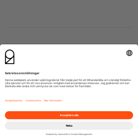
Besök oss
Kontakta oss
Lumaparksvägen 9
info@21grams.com
120 31 Stockholm
+46 8 600 37 21