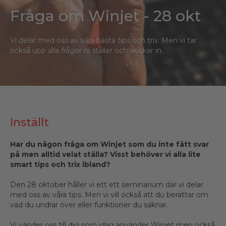
Fråga om Winjet - 28 okt
Vi delar med oss av våra bästa tips och trix. Men vi tar
också upp alla frågor ni ställer och skickar in.
Inställt
Har du någon fråga om Winjet som du inte fått svar
på men alltid velat ställa? Visst behöver vi alla lite
smart tips och trix ibland?
Den 28 oktober håller vi ett ett seminarium där vi delar
med oss av våra tips. Men vi vill också att du berättar om
vad du undrar över eller funktioner du saknar.
Vi vänder oss till dig som idag använder Winjet men också