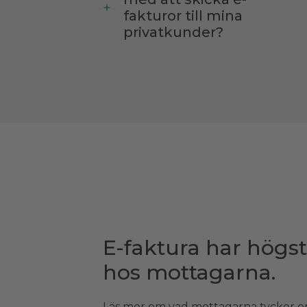
fakturor till mina
privatkunder?
E-faktura har högst
hos mottagarna.
Läs mer om vad mottagarna tycker o