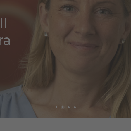
ll
ra