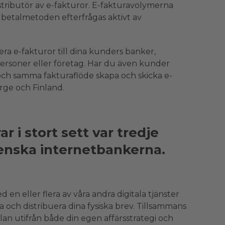
istributör av e-fakturor. E-fakturavolymerna
h betalmetoden efterfrågas aktivt av
ra e-fakturor till dina kunders banker,
ersoner eller företag. Har du även kunder
t och samma fakturaflöde skapa och skicka e-
orge och Finland.
 i stort sett var tredje
svenska internetbankerna.
en eller flera av våra andra digitala tjänster
a och distribuera dina fysiska brev. Tillsammans
plan utifrån både din egen affärsstrategi och