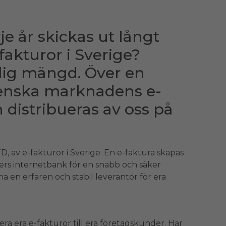
rje år skickas ut långt
fakturor i Sverige?
lig mängd. Över en
venska marknadens e-
 distribueras av oss på
CTD, av e-fakturor i Sverige. En e-faktura skapas
nders internetbank för en snabb och säker
 ha en erfaren och stabil leverantör för era
ra era e-fakturor till era företagskunder. Har