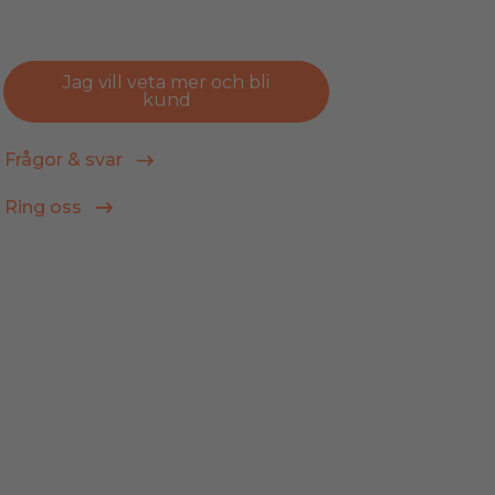
Jag vill veta mer och bli
kund
Frågor & svar
Ring oss