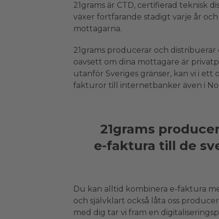
21grams är CTD, certifierad teknisk d
växer fortfarande stadigt varje år oc
mottagarna.
21grams producerar och distribuerar e
oavsett om dina mottagare är privatp
utanför Sveriges gränser, kan vi i et
fakturor till internetbanker även i N
21grams producerar
e-faktura till de 
Du kan alltid kombinera e-faktura med 
och självklart också låta oss producer
med dig tar vi fram en digitaliserings