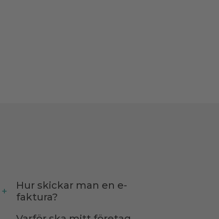
Hur skickar man en e-
faktura?
Varför ska mitt företag