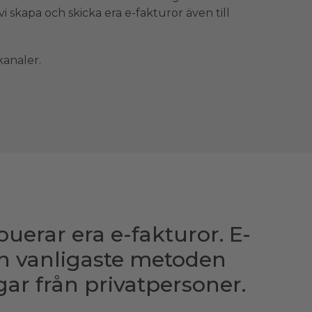
i skapa och skicka era e-fakturor även till
kanaler.
buerar era e-fakturor. E-
en vanligaste metoden
gar från privatpersoner.