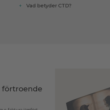
Vad betyder CTD?
 förtroende
m e-faktura jämfört