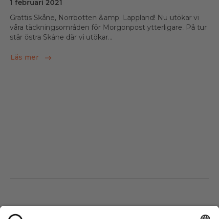
1 februari 2021
Grattis Skåne, Norrbotten &amp; Lappland! Nu utökar vi
våra täckningsområden för Morgonpost ytterligare. På tur
står östra Skåne där vi utökar...
Läs mer