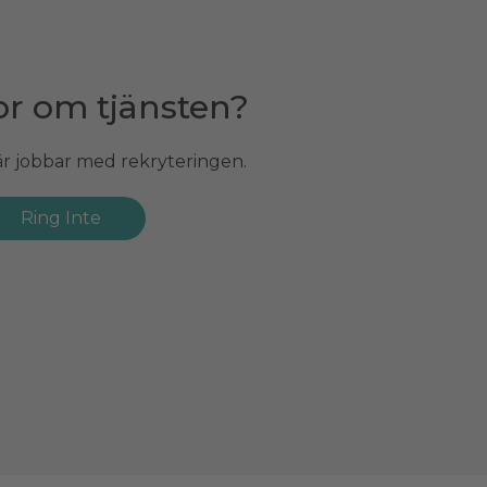
or om tjänsten?
or om tjänsten?
g är jobbar med rekryteringen.
 är chef för gruppen.
Ring Inte
Ring Patrik