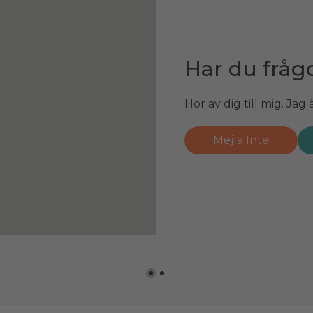
Har du fråg
Har du fråg
Hör av dig till mig. Ja
Hör av dig till mig. Jag
Mejla Inte
Mejla Patrik