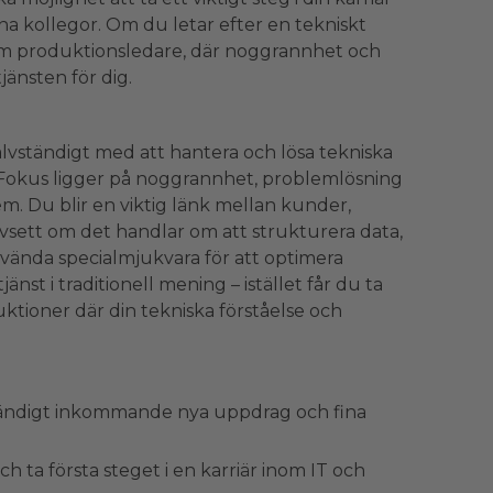
a kollegor. Om du letar efter en tekniskt
m produktionsledare, där noggrannhet och
jänsten för dig.
älvständigt med att hantera och lösa tekniska
Fokus ligger på noggrannhet, problemlösning
m. Du blir en viktig länk mellan kunder,
vsett om det handlar om att strukturera data,
vända specialmjukvara för att optimera
nst i traditionell mening – istället får du ta
uktioner där din tekniska förståelse och
tändigt inkommande nya uppdrag och fina
h ta första steget i en karriär inom IT och