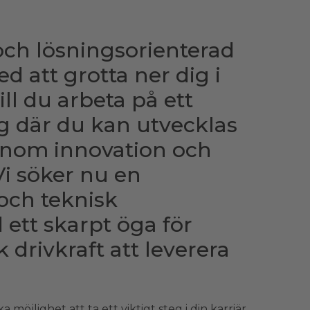
och lösningsorienterad
d att grotta ner dig i
ill du arbeta på ett
g där du kan utvecklas
enom innovation och
Vi söker nu en
och teknisk
ett skarpt öga för
k drivkraft att leverera
 möjlighet att ta ett viktigt steg i din karriär