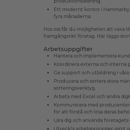
produktionsledning.
Ett modernt kontor i Hammarby S
fyra månaderna.
Hos oss får du möjligheten att växa 
framgångsrikt företag. Här läggs stor
Arbetsuppgifter
Hantera och implementera kundsp
Koordinera externa och interna p
Ge support och utbildning i våra
Producera och sortera stora män
sorteringsverktyg.
Arbeta med Excel och andra digit
Kommunicera med producenter, p
för att förstå och lösa deras beho
Lära dig och använda företagets 
Utveckla arbetsprocesser samt gö