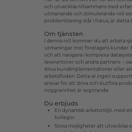
och utvecklas tillsammans med erfarn
utmanande och stimulerande roll so
problemlösning står i fokus, är detta t
Om tjänsten
I denna roll kommer du att arbeta sj
utmaningar mot företagets kunder. 
och att navigera i komplexa datasyste
leverantörer och andra partners – oa
driva kundimplementationer eller an
arbetsflöden. Detta är ingen supporttjä
ansvar för att driva och slutföra prod
noggrannhet är avgörande.
Du erbjuds
En dynamisk arbetsmiljö, med s
kollegor.
Stora möjligheter att utvecklas oc