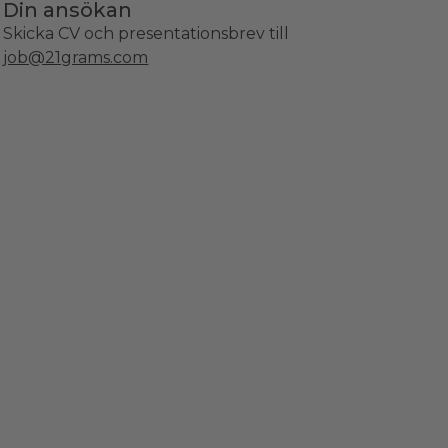
Din ansökan
Skicka CV och presentationsbrev till
job@21grams.com