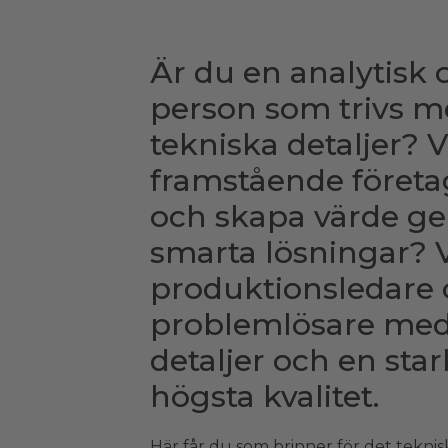
Är du en analytisk 
person som trivs me
tekniska detaljer? V
framstående företa
och skapa värde g
smarta lösningar? 
produktionsledare 
problemlösare med 
detaljer och en star
högsta kvalitet.
Här får du som brinner för det tekniska