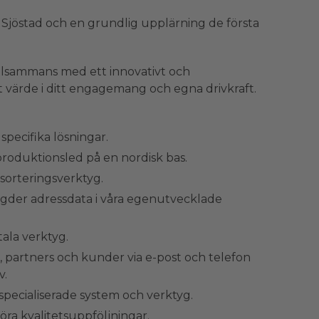
jöstad och en grundlig upplärning de första
tillsammans med ett innovativt och
t värde i ditt engagemang och egna drivkraft.
ecifika lösningar.
roduktionsled på en nordisk bas.
 sorteringsverktyg.
gder adressdata i våra egenutvecklade
ala verktyg.
artners och kunder via e-post och telefon
v.
specialiserade system och verktyg.
ra kvalitetsuppföljningar.