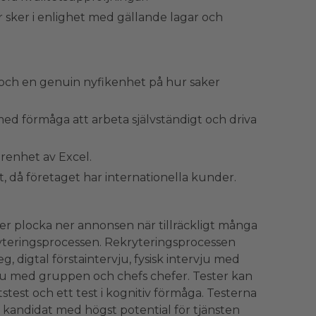
er sker i enlighet med gällande lagar och
ik och en genuin nyfikenhet på hur saker
ed förmåga att arbeta självständigt och driva
arenhet av Excel.
ft, då företaget har internationella kunder.
er plocka ner annonsen när tillräckligt många
ryteringsprocessen. Rekryteringsprocessen
g, digtal förstaintervju, fysisk intervju med
vju med gruppen och chefs chefer. Tester kan
stest och ett test i kognitiv förmåga. Testerna
n kandidat med högst potential för tjänsten