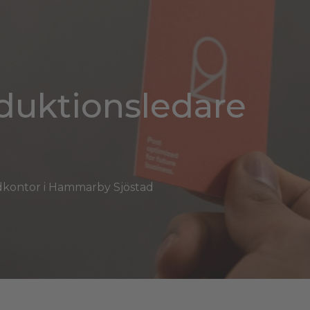
oduktionsledare
udkontor i Hammarby Sjöstad