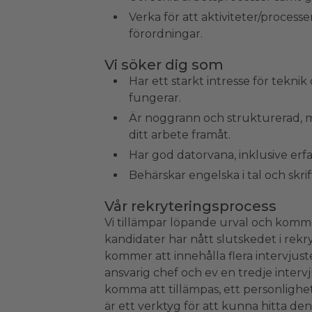
Verka för att aktiviteter/process
förordningar.
Vi söker dig som
Har ett starkt intresse för tekn
fungerar.
Är noggrann och strukturerad, m
ditt arbete framåt.
Har god datorvana, inklusive erf
Behärskar engelska i tal och skri
Vår rekryteringsprocess
Vi tillämpar löpande urval och komm
kandidater har nått slutskedet i rek
kommer att innehålla flera intervjuste
ansvarig chef och ev en tredje inter
komma att tillämpas, ett personlighet
är ett verktyg för att kunna hitta de