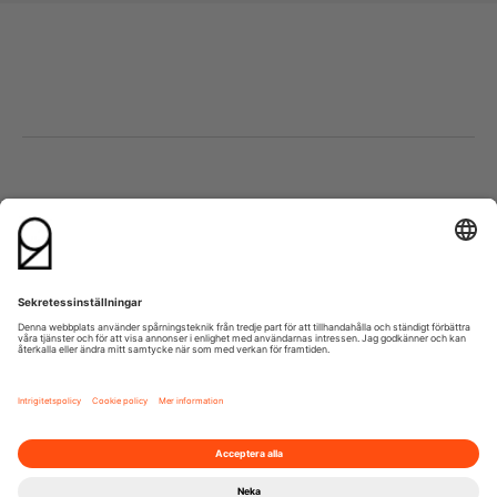
Besök oss
Kontakta oss
Lumaparksvägen 9
info@21grams.com
120 31 Stockholm
+46 8 600 37 21