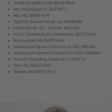
PostNord Strålfors AB, 556102-9843
Apix Messaging OY, 2332748-7
Billo AB, 559138-6718
DigiPost (Posten Norge AS), 984661185
e-Boks Nordic A/S , CVR-NO 25674154
K.G.M. Datadistribution Aktiebolag, 556217-2444
Kivra Sverige AB, 556917-3544
Mastercard Payment Services AS, 822 988 862
Mastercard Payment Services A/S CVR-40695869
Posti OY (including Omaposti), 0109357-9
Tieto AB, 559435-9001
Tickstar AB, 556721-2047