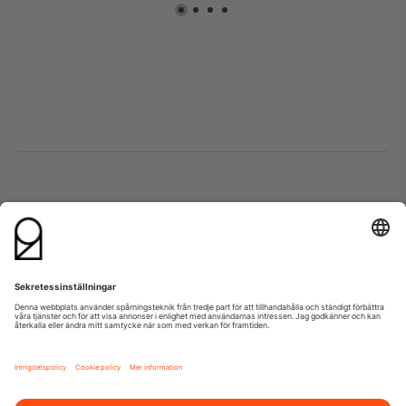
Besök oss
Kontakta oss
Lumaparksvägen 9
info@21grams.com
120 31 Stockholm
+46 8 600 37 21