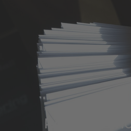
17 maj 2022
PostNord höj