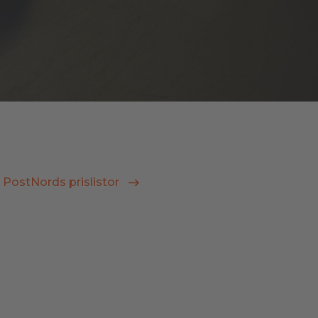
PostNords prislistor