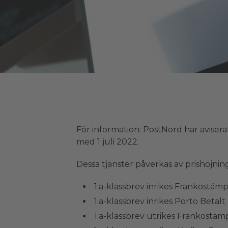
För information: PostNord har aviserat
med 1 juli 2022.
Dessa tjänster påverkas av prishöjnin
1:a-klassbrev inrikes Frankostämp
1:a-klassbrev inrikes Porto Betalt
1:a-klassbrev utrikes Frankostämp