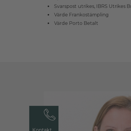
Svarspost utrikes, IBRS Utrikes 
Värde Frankostämpling
Värde Porto Betalt
Kontakt
Kontakt
Kontakt
Kontakt
Kontakt