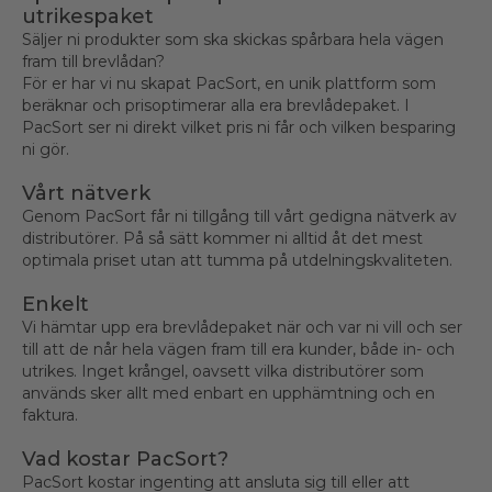
utrikespaket
Säljer ni produkter som ska skickas spårbara hela vägen
fram till brevlådan?
För er har vi nu skapat PacSort, en unik plattform som
beräknar och prisoptimerar alla era brevlådepaket. I
PacSort ser ni direkt vilket pris ni får och vilken besparing
ni gör.
Vårt nätverk
Genom PacSort får ni tillgång till vårt gedigna nätverk av
distributörer. På så sätt kommer ni alltid åt det mest
optimala priset utan att tumma på utdelningskvaliteten.
Enkelt
Vi hämtar upp era brevlådepaket när och var ni vill och ser
till att de når hela vägen fram till era kunder, både in- och
utrikes. Inget krångel, oavsett vilka distributörer som
används sker allt med enbart en upphämtning och en
faktura.
Vad kostar PacSort?
PacSort kostar ingenting att ansluta sig till eller att