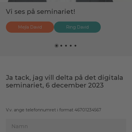
Vi ses på seminariet!
Vi ses på seminariet!
Vi ses på seminariet!
Vi ses på seminariet!
Vi ses på seminariet!
Mejla David
Mejla Johan
Mejla Camilla
Mejla Andreas
Mejla Michél
Ring David
Ring Johan
Ring Michél
Ring Camilla
Ring Andreas
Ja tack, jag vill delta på det digitala
seminariet, 6 december 2023
V.v. ange telefonnumret i format 46701234567