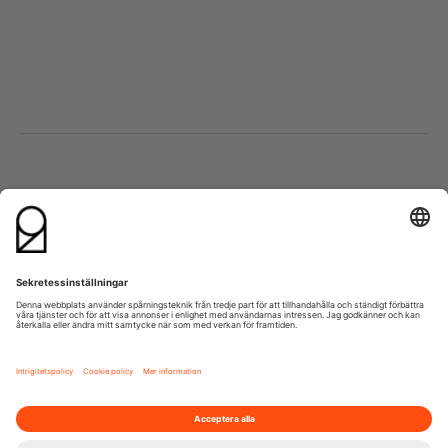
Besök oss
Kontakta oss
Lumaparksvägen 9
info@21grams.com
120 31 Stockholm
+46 8 600 37 21