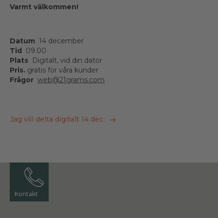
Varmt välkommen!
Datum
14 december
Tid
09.00
Plats
Digitalt, vid din dator
Pris.
gratis för våra kunder
Frågor
web@21grams.com
Jag vill delta digitalt 14 dec
Kontakt
Kontakt
Kontakt
Kontakt
Kontakt
Kontakt