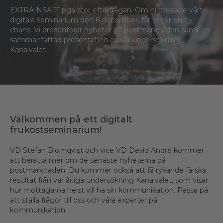
EXTRAINSATT pga stor efterfrågan. Om ni missade vårt
digitala seminarium den 6 december, får ni här en ny
chans. Vi presenterar nyheter på postmarknaden samt en
sammanfattad presentation av vår undersökning
Kanalvalet.
Välkommen på ett digitalt
frukostseminarium!
VD Stefan Blomqvist och vice VD David André kommer
att berätta mer om de senaste nyheterna på
postmarknaden. Du kommer också att få rykande färska
resultat från vår årliga undersökning Kanalvalet, som visar
hur mottagarna helst vill ha sin kommunikation. Passa på
att ställa frågor till oss och våra experter på
kommunikation.