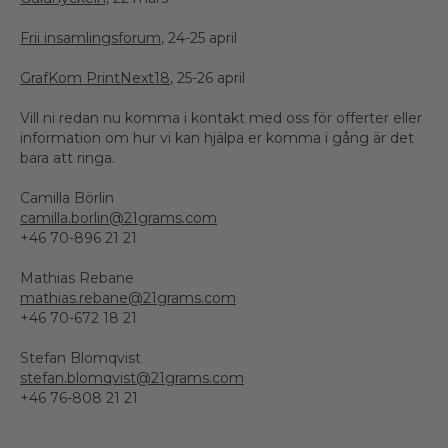
Frii insamlingsforum
, 24-25 april
GrafKom PrintNext18
, 25-26 april
Vill ni redan nu komma i kontakt med oss för offerter eller
information om hur vi kan hjälpa er komma i gång är det
bara att ringa.
Camilla Börlin
camilla.borlin@21grams.com
+46 70-896 21 21
Mathias Rebane
mathias.rebane@21grams.com
+46 70-672 18 21
Stefan Blomqvist
stefan.blomqvist@21grams.com
+46 76-808 21 21