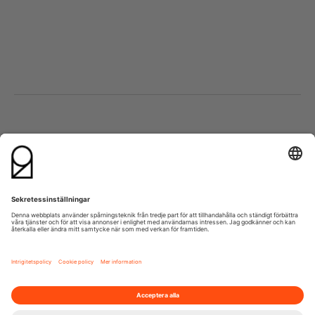
Besök oss
Kontakta oss
Lumaparksvägen 9
info@21grams.com
120 31 Stockholm
+46 8 600 37 21