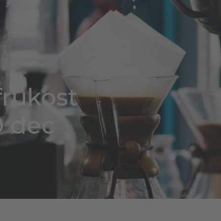
frukost
9 dec