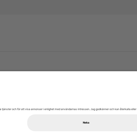
Besök oss
Lumaparksvägen 9
120 31 Stockholm