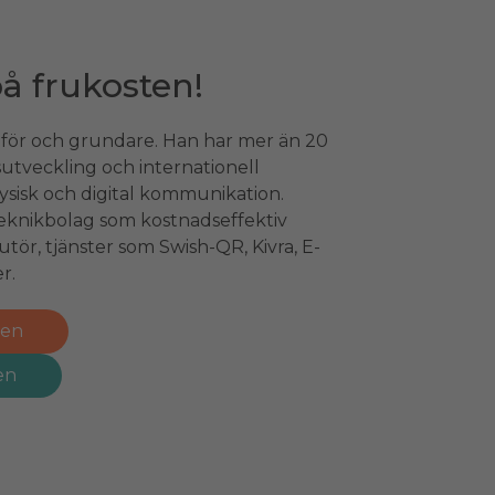
å frukosten!
 för och grundare. Han har mer än 20
sutveckling och internationell
fysisk och digital kommunikation.
 teknikbolag som kostnadseffektiv
ibutör, tjänster som Swish-QR, Kivra, E-
r.
ren
en