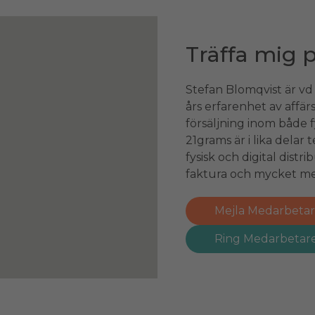
Träffa mig p
Stefan Blomqvist är vd
års erfarenhet av affär
försäljning inom både 
21grams är i lika delar
fysisk och digital distr
faktura och mycket me
Mejla Medarbeta
Ring Medarbetar