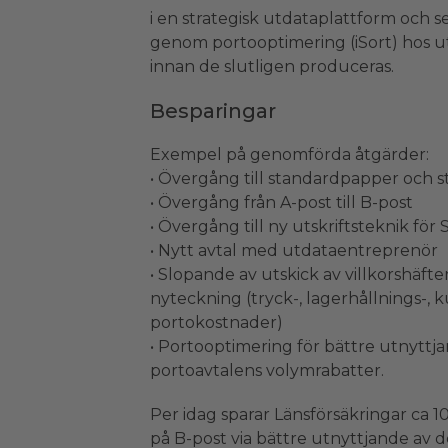
i en strategisk utdataplattform och s
genom portooptimering (iSort) hos 
innan de slutligen produceras.
Besparingar
Exempel på genomförda åtgärder:
• Övergång till standardpapper och 
• Övergång från A-post till B-post
• Övergång till ny utskriftsteknik för 
• Nytt avtal med utdataentreprenör
• Slopande av utskick av villkorshäf
nyteckning (tryck-, lagerhållnings-, 
portokostnader)
• Portooptimering för bättre utnyttj
portoavtalens volymrabatter.
Per idag sparar Länsförsäkringar ca 1
på B-post via bättre utnyttjande av d