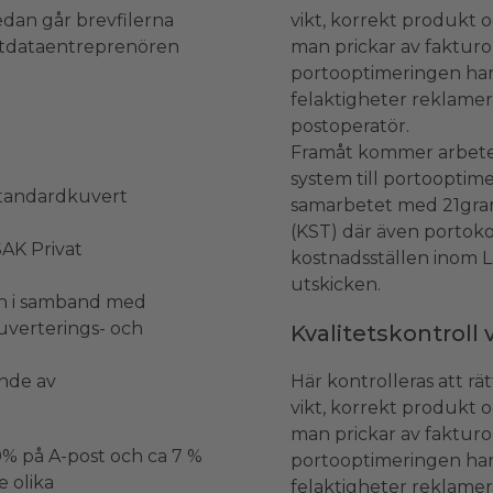
edan går brevfilerna
vikt, korrekt produkt oc
utdataentreprenören
man prickar av fakturo
portooptimeringen har
felaktigheter reklamera
postoperatör.
Framåt kommer arbetet
system till portooptim
standardkuvert
samarbetet med 21gra
(KST) där även portoko
SAK Privat
kostnadsställen inom L
utskicken.
ten i samband med
kuverterings- och
Kvalitetskontroll 
ande av
Här kontrolleras att rä
vikt, korrekt produkt oc
man prickar av fakturo
0% på A-post och ca 7 %
portooptimeringen har
e olika
felaktigheter reklamera