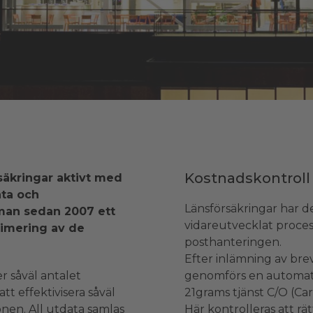
Kostnadskontroll
säkringar aktivt med
ata och
Länsförsäkringar har 
 man sedan 2007 ett
vidareutvecklat proces
imering av de
posthanteringen.
Efter inlämning av brev
r såväl antalet
genomförs en automatis
tt effektivisera såväl
21grams tjänst C/O (Car
onen. All utdata samlas
Här kontrolleras att rä