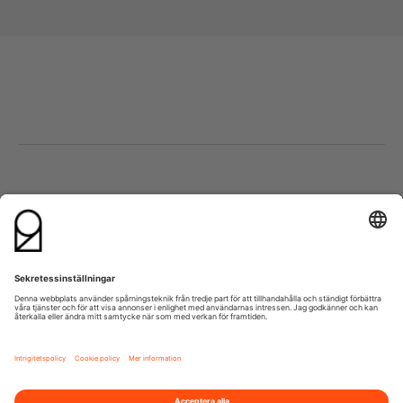
Besök oss
Kontakta oss
Lumaparksvägen 9
info@21grams.com
120 31 Stockholm
+46 8 600 37 21