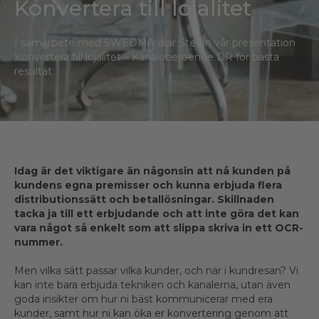
Konvertera till lojalitet
I samarbete med SWEDMA drar Stefan vår presentation
Konvertera till lojalitet – Kanaloberoende DR för bästa
resultat
Idag är det viktigare än någonsin att nå kunden på
kundens egna premisser och kunna erbjuda flera
distributionssätt och betallösningar. Skillnaden
tacka ja till ett erbjudande och att inte göra det kan
vara något så enkelt som att slippa skriva in ett OCR-
nummer.
Men vilka sätt passar vilka kunder, och när i kundresan? Vi
kan inte bara erbjuda tekniken och kanalerna, utan även
goda insikter om hur ni bäst kommunicerar med era
kunder, samt hur ni kan öka er konvertering genom att