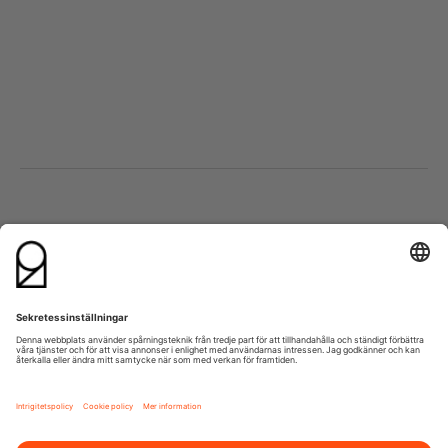
Besök oss
Kontakta oss
Lumaparksvägen 9
info@21grams.com
120 31 Stockholm
+46 8 600 37 21