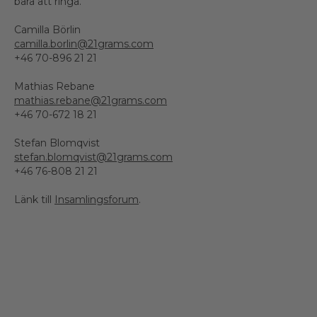
bara att ringa.
Camilla Börlin
camilla.borlin@21grams.com
+46 70-896 21 21
Mathias Rebane
mathias.rebane@21grams.com
+46 70-672 18 21
Stefan Blomqvist
stefan.blomqvist@21grams.com
+46 76-808 21 21
Länk till
Insamlingsforum
.