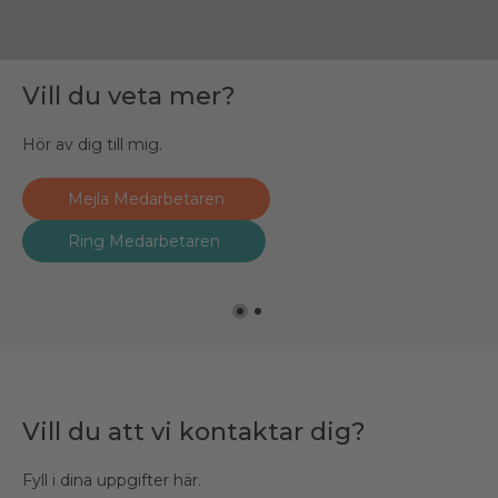
Vill du veta mer?
Vill du veta mer?
Hör av dig till mig.
Hör av dig till mig.
Mejla Medarbetaren
Mejla David
Ring David
Ring Medarbetaren
Vill du att vi kontaktar dig?
Fyll i dina uppgifter här.