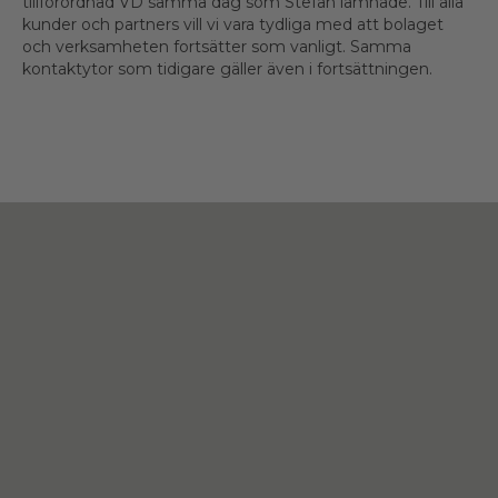
tillförordnad VD samma dag som Stefan lämnade. Till alla
kunder och partners vill vi vara tydliga med att bolaget
och verksamheten fortsätter som vanligt. Samma
kontaktytor som tidigare gäller även i fortsättningen.