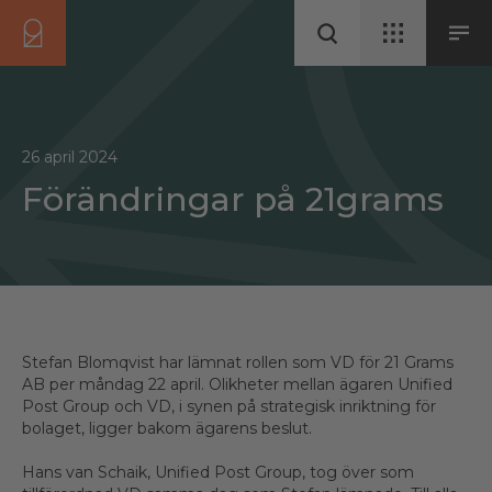
26 april 2024
Förändringar på 21grams
Stefan Blomqvist har lämnat rollen som VD för 21 Grams
AB per måndag 22 april. Olikheter mellan ägaren Unified
Post Group och VD, i synen på strategisk inriktning för
bolaget, ligger bakom ägarens beslut.
Hans van Schaik, Unified Post Group, tog över som