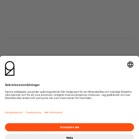
Besök oss
Kontakta oss
Lumaparksvägen 9
info@21grams.com
120 31 Stockholm
+46 8 600 37 21