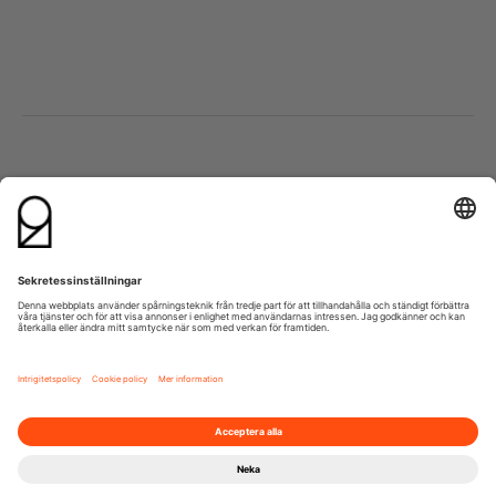
Besök oss
Kontakta oss
Lumaparksvägen 9
info@21grams.com
120 31 Stockholm
+46 8 600 37 21