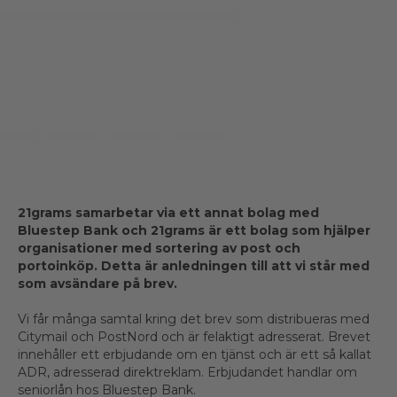
7 april 2020
Felaktig adressering!
21grams samarbetar via ett annat bolag med
Bluestep Bank och 21grams är ett bolag som hjälper
organisationer med sortering av post och
portoinköp. Detta är anledningen till att vi står med
som avsändare på brev.
Vi får många samtal kring det brev som distribueras med
Citymail och PostNord och är felaktigt adresserat. Brevet
innehåller ett erbjudande om en tjänst och är ett så kallat
ADR, adresserad direktreklam. Erbjudandet handlar om
seniorlån hos Bluestep Bank.