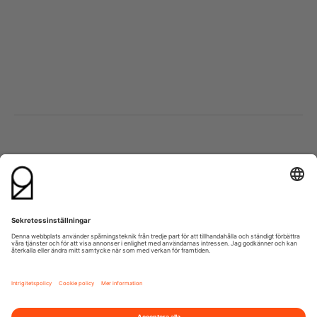
Besök oss
Kontakta oss
Lumaparksvägen 9
info@21grams.com
120 31 Stockholm
+46 8 600 37 21