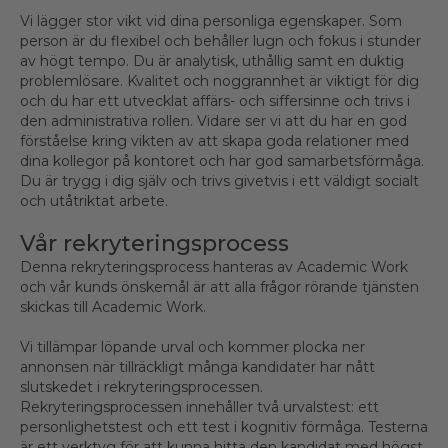
Vi lägger stor vikt vid dina personliga egenskaper. Som
person är du flexibel och behåller lugn och fokus i stunder
av högt tempo. Du är analytisk, uthållig samt en duktig
problemlösare. Kvalitet och noggrannhet är viktigt för dig
och du har ett utvecklat affärs- och siffersinne och trivs i
den administrativa rollen. Vidare ser vi att du har en god
förståelse kring vikten av att skapa goda relationer med
dina kollegor på kontoret och har god samarbetsförmåga.
Du är trygg i dig själv och trivs givetvis i ett väldigt socialt
och utåtriktat arbete.
Vår rekryteringsprocess
Denna rekryteringsprocess hanteras av Academic Work
och vår kunds önskemål är att alla frågor rörande tjänsten
skickas till Academic Work.
Vi tillämpar löpande urval och kommer plocka ner
annonsen när tillräckligt många kandidater har nått
slutskedet i rekryteringsprocessen.
Rekryteringsprocessen innehåller två urvalstest: ett
personlighetstest och ett test i kognitiv förmåga. Testerna
är ett verktyg för att kunna hitta den kandidat med högst