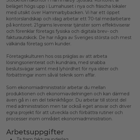
Stockholmskontor i Hammarby Sjöstad. Kontoret är
beläget högs upp i Lumahuset i nya och fräscha lokaler
med utsikt över Hammarbybacken. Vi har ett öppet
kontorslandskap och idag arbetar ett 70-tal medarbetare
på kontoret. 21grams levererar tjänster som effektiviserar
och förenklar företags fysiska och digitala brev- och
fakturautskick. De har några av Sveriges största och mest
välkända företag som kunder.
Företagskulturen hos oss präglas av att arbeta
lösningsorienterat och kundnära, med snabba
beslutsvägar samt med lyhördhet för nya idéer och
förbättringar inom såväl teknik som affär.
Som ekonomiadministratör arbetar du mellan
produktionen och ekonomiavdelningen och kan därmed
även gå in i en del teknikfrågor. Du arbetar till störst del
med administration men tar också eget ansvar och driver
egna projekt för att utveckla och förbättra rutiner och
processer inom området ekonomiadministration.
Arbetsuppgifter
Ta fram fakturaunderlag