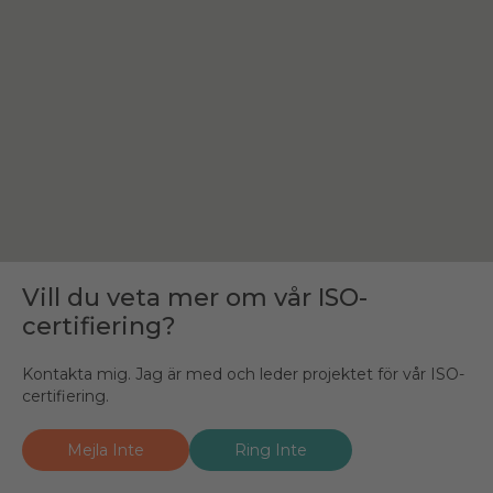
Vill du veta mer om vår ISO-
Vill du veta mer om vår ISO-
certifiering?
certifiering?
Kontakta mig. Jag är med och leder projektet för vår ISO-
Kontakta mig. Jag är med och leder projektet för vår ISO-
certifiering.
certifiering.
Mejla Inte
Mejla Carina
Ring Inte
Ring Carina