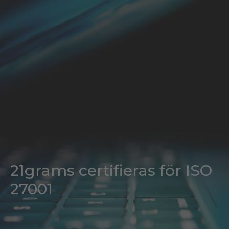
21grams certifieras för ISO
27001