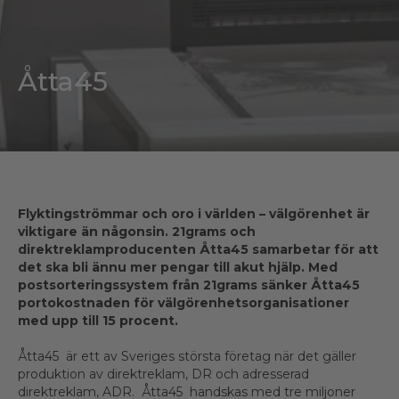
Åtta45
Flyktingströmmar och oro i världen – välgörenhet är
viktigare än någonsin.
21grams och
direktreklamproducenten Åtta45 samarbetar för att
det ska bli ännu mer pengar till akut hjälp. M
ed
postsorteringssystem från 21grams sänker Åtta45
portokostnaden för v
älgörenhetsorganisationer
med upp till 15 procent.
Åtta45 är ett av Sveriges största företag när det gäller
produktion av direktreklam, DR och adresserad
direktreklam, ADR. Åtta45 handskas med tre miljoner