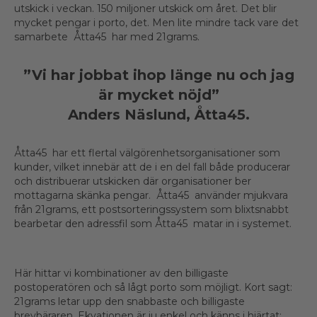
utskick i veckan. 150 miljoner utskick om året. Det blir
mycket pengar i porto, det. Men lite mindre tack vare det
samarbete Åtta45 har med 21grams.
”Vi har jobbat ihop länge nu och jag
är mycket nöjd”
Anders Näslund, Åtta45.
Åtta45 har ett flertal välgörenhetsorganisationer som
kunder, vilket innebär att de i en del fall både producerar
och distribuerar utskicken där organisationer ber
mottagarna skänka pengar. Åtta45 använder mjukvara
från 21grams, ett postsorteringssystem som blixtsnabbt
bearbetar den adressfil som Åtta45 matar in i systemet.
Här hittar vi kombinationer av den billigaste
postoperatören och så lågt porto som möjligt. Kort sagt:
21grams letar upp den snabbaste och billigaste
brevbäraren. Ekvationen är ju enkel och känns i hjärtat: