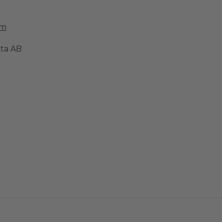
om
ata AB