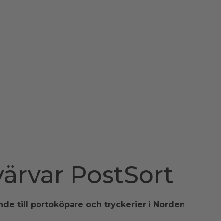
värvar PostSort
de till portoköpare och tryckerier i Norden