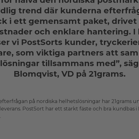
 för halva den nordiska postmark
ydlig trend där kunderna efterfrå
ck i ett gemensamt paket, drivet
stnader och enklare hantering. I 
ser vi PostSorts kunder, tryckerie
re, som viktiga partners att sa
tlösningar tillsammans med”, säg
Blomqvist, VD på 21grams.
 efterfrågan på nordiska helhetslösningar har 21grams u
eleverans. PostSort har ett starkt fäste och bra kundbas 
.