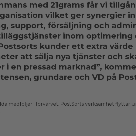
mmans med 21grams får vi tillgång
rganisation vilket ger synergier 
g, support, försäljning och admin
illäggstjänster inom optimering
Postsorts kunder ett extra värd
eter att sälja nya tjänster och s
r i en pressad marknad”, komme
stensen, grundare och VD på Post
da medföljer i förvärvet. PostSorts verksamhet flyttar un
.