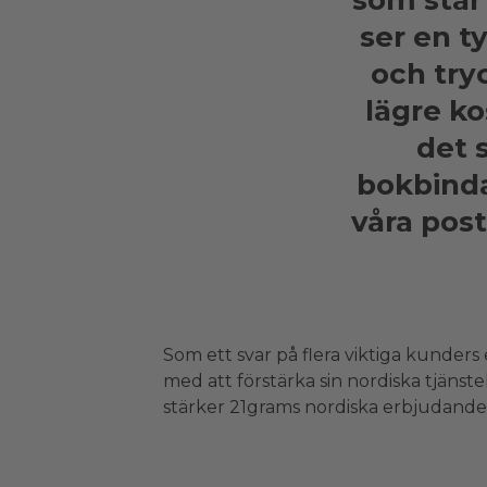
som står
ser en t
och try
lägre ko
det 
bokbinda
våra pos
Som ett svar på flera viktiga kunders
med att förstärka sin nordiska tjänst
stärker 21grams nordiska erbjudande