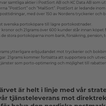
rvar samtliga aktier i PostSort AB och KC Data AB som 
rna ”PostSort” och ”MailSort”. PostSort är ledande inom 
posttidningar, med över 150 av Nordens tryckerier och 
t svenska portoköpare till lägre portokostnader.
 kronor och 21grams över 600 kunder står innan köpet fö
 de stora portoköparna inom bank, försäkring, pension, t
rams ytterligare erbjudandet mot tryckerier och bokbin
ar. 21grams kommer fortsätta att supportera och utveck
tjänster som porto-optimering och möjlighet till rabatte
ärvet är helt i linje med vår strate
vår tjänsteleverans mot direktre