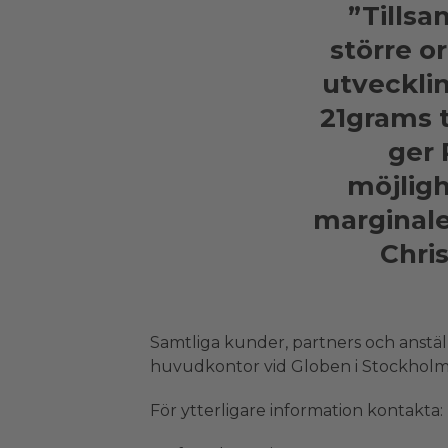
”Tillsa
större o
utvecklin
21grams t
ger 
möjligh
marginale
Chri
Samtliga kunder, partners och anställ
huvudkontor vid Globen i Stockholm
För ytterligare information kontakta: