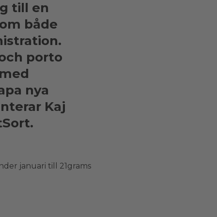
 till en
inom både
istration.
 och porto
e med
kapa nya
nterar Kaj
Sort.
der januari till 21grams