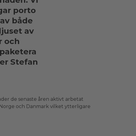
naden. Vi
gar porto
 av både
ljuset av
r och
mpaketera
er Stefan
nder de senaste åren aktivt arbetat
i Norge och Danmark vilket ytterligare