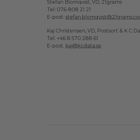
Stefan Blomqvist, VD, 21grams
Tel: 076-808 21 21
E-post:
stefan.blomqvist@21grams.c
Kaj Christensen, VD, Postsort & K C D
Tel. +46 8 570 288 61
E-post.
kaj@kcdata.se