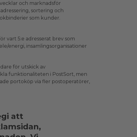
utvecklar och marknadsför
adressering, sortering och
bokbinderier som kunder.
r vart 5:e adresserat brev som
ele/energi, insamlingsorganisationer
dare för utskick av
la funktionaliteten i PostSort, men
rade portoköp via fler postoperatörer,
gi att
klamsidan,