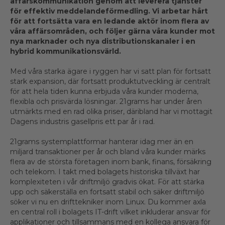
affärskommunikation genom att leverera tjänster
för effektiv meddelandeförmedling. Vi arbetar hårt
för att fortsätta vara en ledande aktör inom flera av
våra affärsområden, och följer gärna våra kunder mot
nya marknader och nya distributionskanaler i en
hybrid kommunikationsvärld.
Med våra starka ägare i ryggen har vi satt plan för fortsatt
stark expansion, där fortsatt produktutveckling är centralt
för att hela tiden kunna erbjuda våra kunder moderna,
flexibla och prisvärda lösningar. 21grams har under åren
utmärkts med en rad olika priser, däribland har vi mottagit
Dagens industris gasellpris ett par år i rad.
21grams systemplattformar hanterar idag mer än en
miljard transaktioner per år och bland våra kunder märks
flera av de största företagen inom bank, finans, försäkring
och telekom. I takt med bolagets historiska tillväxt har
komplexiteten i vår driftmiljö gradvis ökat. För att stärka
upp och säkerställa en fortsatt stabil och säker driftmiljö
söker vi nu en drifttekniker inom Linux. Du kommer axla
en central roll i bolagets IT-drift vilket inkluderar ansvar för
applikationer och tillsammans med en kollega ansvara för