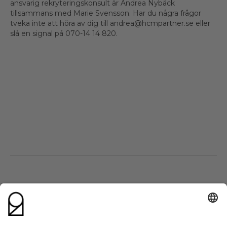
ansvarig rekryteringskonsult är Andrea Nybäck
tillsammans med Marie Svensson. Har du några frågor
tveka inte att höra av dig till andrea@hcmpartner.se eller
slå en signal på 070-14 14 820.