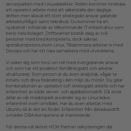
serverparken med Linuxdialekter. Rollen kommer innebära
ett operativt arbete med att säkerställa den dagliga
driften men likaväl ett stort strategiskt ansvar gällande
arkitekturfrågor samt teknikval. Du kommer ha en
nyckelroll i införande av tillkommande IT-infrastruktur som
berör hela bolaget. Driftteamet består idag av två
personer med bred kompetens, dock saknas
spetskompetens inom Linux. Tillsammans arbetar ni med
Devops och har ett nära samarbeta med utvecklarna.
Vi söker dig som trivs i en roll med övergripande ansvar
och som har ett proaktivt förhållningsätt och arbetar
strukturerat. Som person är du även analytisk, vågar ta
initiativ och driva förändring i den miljö du möter. Du gillar
kombinationen av operativt och strategiskt arbete och har
erfarenhet av både server- och applikationsdrift. Då stora
delar av vår maskinpark använder sig av Linux krävs
erfarenhet inom området. Har du även arbetat med
Ubuntu så är det en fördel. Erfarenhet från datasbasdrift
och/eller DBA-kompetens är meriterande.
För denna roll sköter HCM Partner rekryteringen där