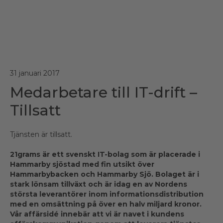
31 januari 2017
Medarbetare till IT-drift –
Tillsatt
Tjänsten är tillsatt.
21grams är ett svenskt IT-bolag som är placerade i
Hammarby sjöstad med fin utsikt över
Hammarbybacken och Hammarby Sjö. Bolaget är i
stark lönsam tillväxt och är idag en av Nordens
största leverantörer inom informationsdistribution
med en omsättning på över en halv miljard kronor.
Vår affärsidé innebär att vi är navet i kundens